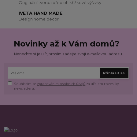
Originální tvorba předloh křížkové výšivky
IVETA HAND MADE
Design home decor
Novinky až k Vám domů?
Nenechte si je ujít, prosím zadejte svoji e-mailovou adresu.
Přihlásit se
Souhlasím se
zpracováním osobních údajů
za účelem rozesílky
newsletteru.