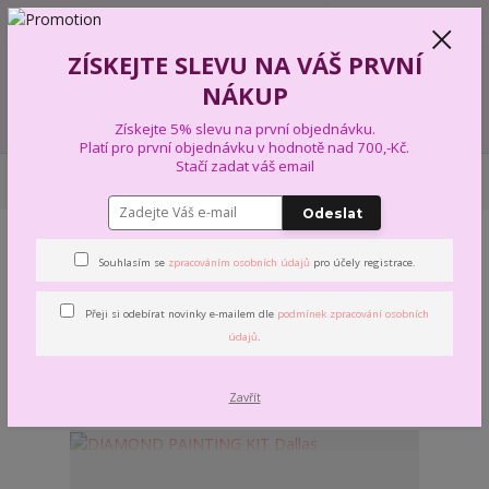
+420 739 574 103
CZK
0
ZÍSKEJTE SLEVU NA VÁŠ PRVNÍ
0,00 Kč
NÁKUP
Menu
Získejte 5% slevu na první objednávku.
Platí pro první objednávku v hodnotě nad 700,-Kč.
Stačí zadat váš email
Úvod
VÝTVARNÉ A KREATIVNÍ SADY
DIAMOND PAINTING
COLLECTION
D´ART CDA
Odeslat
COLLECTION D´ART CDA
Souhlasím se
zpracováním osobních údajů
pro účely registrace.
Přeji si odebírat novinky e-mailem dle
podmínek zpracování osobních
Nejnovější
Nejlevnější
Nejdražší
údajů
.
Zobrazuji 1-3 z 3
strana
z 1
Zavřít