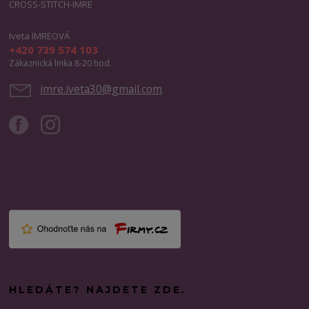
CROSS-STITCH-IMRE
Iveta IMREOVÁ
+420 739 574 103
Zákaznická linka 8-20 hod.
imre.iveta30@gmail.com
HLEDÁTE? NAJDETE ZDE.