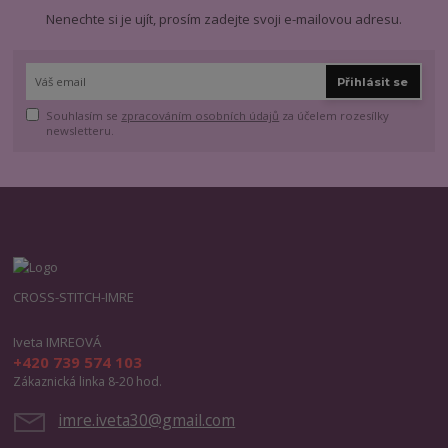
Nenechte si je ujít, prosím zadejte svoji e-mailovou adresu.
Přihlásit se
Souhlasím se
zpracováním osobních údajů
za účelem rozesílky
newsletteru.
CROSS-STITCH-IMRE
Iveta IMREOVÁ
+420 739 574 103
Zákaznická linka 8-20 hod.
imre.iveta30@gmail.com