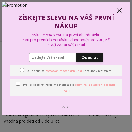
+420 739 574 103
CZK
0
ZÍSKEJTE SLEVU NA VÁŠ PRVNÍ
0,00 Kč
NÁKUP
Menu
Získejte 5% slevu na první objednávku.
Platí pro první objednávku v hodnotě nad 700,-Kč.
Stačí zadat váš email
Úvod
PŘÍZE A VLNY
MEZ CRAFTS
W-T LAVANIA
Odeslat
W-T LAVANIA
Souhlasím se
zpracováním osobních údajů
pro účely registrace.
LAVANIA
je vyrobena z kvalitní 100% česané a mercerované
Přeji si odebírat novinky e-mailem dle
podmínek zpracování osobních
bavlny.
údajů
.
LAVANIA - doporučená pro pletení i háčkování, je skvělou volbou
pro letní oděvy a vzdušné doplňky díky chladivému a lehkému
Zavřít
pohodlí. Lavania je dostupná ve 20ti trendy barvách. Ideální i pro
tvorbu Amigurumi. I díky certifikátu OEKO TEX 100, class I. je
vhodná pro děti od 0 do 3 let.