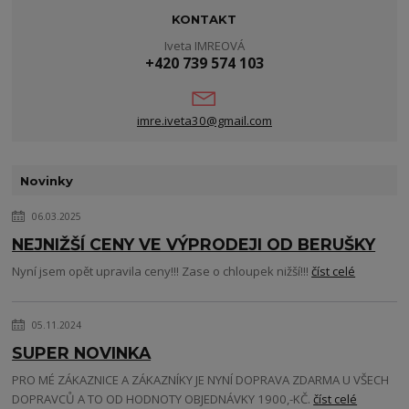
KONTAKT
Iveta IMREOVÁ
+420 739 574 103
imre.iveta30@gmail.com
Novinky
06.03.2025
NEJNIŽŠÍ CENY VE VÝPRODEJI OD BERUŠKY
Nyní jsem opět upravila ceny!!! Zase o chloupek nižší!!!
číst celé
05.11.2024
SUPER NOVINKA
PRO MÉ ZÁKAZNICE A ZÁKAZNÍKY JE NYNÍ DOPRAVA ZDARMA U VŠECH
DOPRAVCŮ A TO OD HODNOTY OBJEDNÁVKY 1900,-KČ.
číst celé