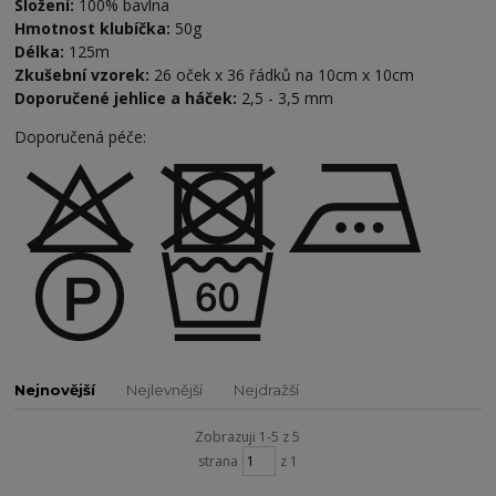
Složení:
100% bavlna
Hmotnost klubíčka:
50g
Délka:
125m
Zkušební vzorek:
26 oček x 36 řádků na 10cm x 10cm
Doporučené jehlice a háček:
2,5 - 3,5 mm
Doporučená péče:
Nejnovější
Nejlevnější
Nejdražší
Zobrazuji 1-5 z 5
strana
z 1