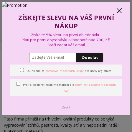
+420 739 574 103
CZK
0
ZÍSKEJTE SLEVU NA VÁŠ PRVNÍ
0,00 Kč
NÁKUP
Menu
Získejte 5% slevu na první objednávku.
Platí pro první objednávku v hodnotě nad 700,-Kč.
Stačí zadat váš email
Úvod
DĚTSKÉ ČEPICE RDX
LÉTO
Odeslat
LÉTO
Souhlasím se
zpracováním osobních údajů
pro účely registrace.
Skvěle padnoucí a pohodlné dětské a kojenecké čepice značky
Přeji si odebírat novinky e-mailem dle
podmínek zpracování osobních
RDX české výroby s tradicí.
údajů
.
Velký výběr kojeneckých zavazovacích i nasazovacích čepicí a
také pestrá kolekce čepic, nákrčníků, čelenek pro menší i
Zavřít
dospívající děti.
Tato firma přináší na trh velmi kvalitní produkty co se týká
vypracování střihů, pestrosti, kvality šití a v neposlední řadě i
funkčnosti materiálů.