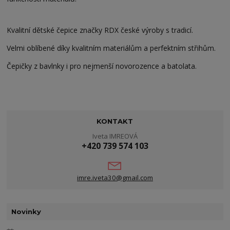
Kvalitní dětské čepice značky RDX české výroby s tradicí.
Velmi oblíbené díky kvalitním materiálům a perfektním střihům.
Čepičky z bavlnky i pro nejmenší novorozence a batolata.
KONTAKT
Iveta IMREOVÁ
+420 739 574 103
imre.iveta30@gmail.com
Novinky