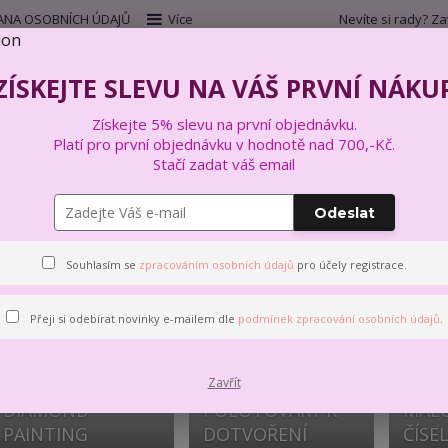
NA OSOBNÍCH ÚDAJŮ
Více
Nevíte si rady? Za
Hleda
ZÍSKEJTE SLEVU NA VÁŠ PRVNÍ NÁKU
Získejte 5% slevu na první objednávku.
VYŠÍVÁNÍ
VÝTVARNÉ A KREATIVNÍ SADY
Platí pro první objednávku v hodnotě nad 700,-Kč.
Stačí zadat váš email
Odeslat
VÝTVARNÉ A KREATIVNÍ SAD
Souhlasím se
zpracováním osobních údajů
pro účely registrace.
Přeji si odebírat novinky e-mailem dle
podmínek zpracování osobních údajů
.
Zavřít
DIAMOND
POLOTOVARY K
MALO
PAINTING
DOTVOŘENÍ
ČÍSE