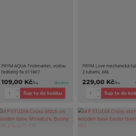
PRYM AQUA Trickmarker, vodou
PRYM Love mechanická tuž
ředitelný fix 611807
2 tuhami, bílá
109,00 Kč
229,00 Kč
/
ks
Skladem
/
ks
Šup to do košíku
Šup to do koš