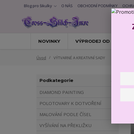
Blog pro šikulky
O NÁS
OBCHODNÍ PODMÍNKY
OCHRA
NOVINKY
VÝPRODEJ OD BERUŠKY
Úvod
VÝTVARNÉ A KREATIVNÍ SADY
Podkategorie
DIAMOND PAINTING
POLOTOVARY K DOTVOŘENÍ
MALOVÁNÍ PODLE ČÍSEL
VYŠÍVÁNÍ NA PŘEKLIŽKU