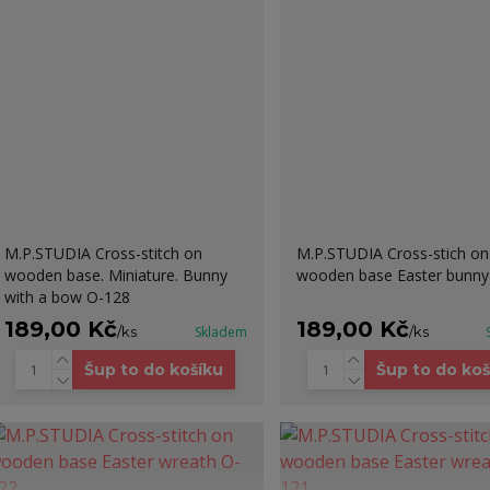
M.P.STUDIA Cross-stitch on
M.P.STUDIA Cross-stich on
wooden base. Miniature. Bunny
wooden base Easter bunny
with a bow O-128
189,00 Kč
189,00 Kč
/
ks
Skladem
/
ks
Šup to do košíku
Šup to do koš