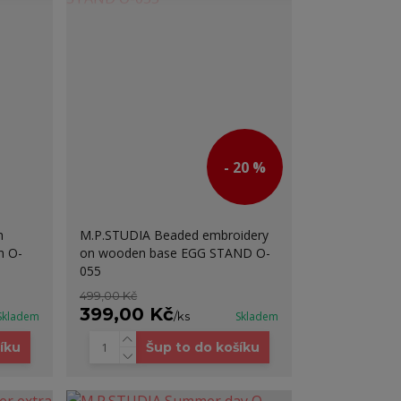
- 20 %
n
M.P.STUDIA Beaded embroidery
h O-
on wooden base EGG STAND O-
055
499,00 Kč
399,00 Kč
Skladem
/
ks
Skladem
íku
Šup to do košíku