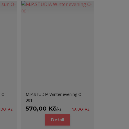
 O-
M.P.STUDIA Winter evening O-
001
570,00 Kč
 DOTAZ
/
ks
NA DOTAZ
Detail