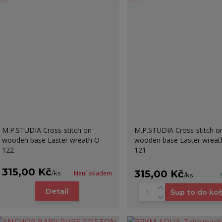
M.P.STUDIA Cross-stitch on
M.P.STUDIA Cross-stitch o
wooden base Easter wreath O-
wooden base Easter wreat
122
121
315,00 Kč
315,00 Kč
/
ks
Není skladem
/
ks
Detail
Šup to do koš