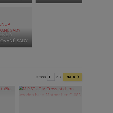
ENÉ A
OVANÉ SADY
strana
z 3
další