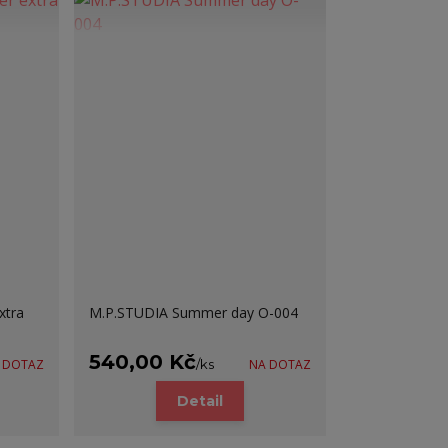
xtra
M.P.STUDIA Summer day O-004
540,00 Kč
 DOTAZ
/
ks
NA DOTAZ
Detail