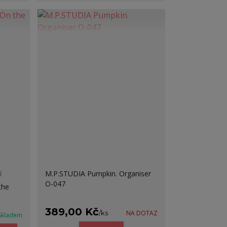
í
M.P.STUDIA Pumpkin. Organiser
O-047
the
389,00 Kč
/
ks
NA DOTAZ
Skladem