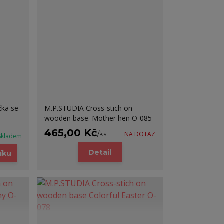
ka se
M.P.STUDIA Cross-stich on
wooden base. Mother hen O-085
465,00 Kč
/
ks
NA DOTAZ
Skladem
Detail
íku