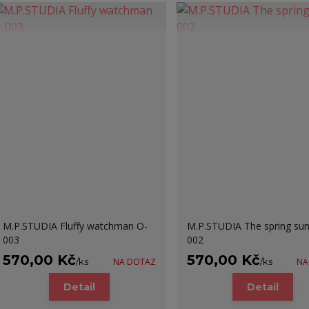
M.P.STUDIA Fluffy watchman O-
M.P.STUDIA The spring sun
003
002
570,00 Kč
570,00 Kč
/
ks
NA DOTAZ
/
ks
NA
Detail
Detail