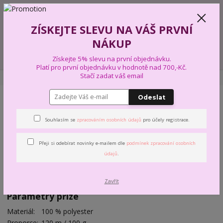
+420 739 574 103
CZK
0
ZÍSKEJTE SLEVU NA VÁŠ PRVNÍ
0,00 Kč
NÁKUP
Menu
Získejte 5% slevu na první objednávku.
Platí pro první objednávku v hodnotě nad 700,-Kč.
Stačí zadat váš email
Úvod
PŘÍZE A VLNY
BETYNKA
TŘPYTIVÁ
Odeslat
TŘPYTIVÁ
Souhlasím se
zpracováním osobních údajů
pro účely registrace.
Oblíbená žinylková příze s pokoveným vláknem. Měkká na omak,
Přeji si odebírat novinky e-mailem dle
podmínek zpracování osobních
hebká a příjemná. Vhodná pro háčkování i pletení. Využijete ji
údajů
.
všude tam, kde chcete hebký a měkký výrobek. Můžete z ní
vyrobit čepice, nákrčníky, šály, deky, přehozy i povlaky na
polštáře. Nabízíme v nejprodávanějších barvách.
Zavřít
Parametry příze
Materiál:
100 % polyester
Proporce:
120 m / 100 g