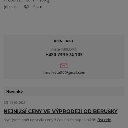
Jehlice:
3,5 - 4 cm
KONTAKT
Iveta IMREOVÁ
+420 739 574 103
imre.iveta30@gmail.com
Novinky
06.03.2025
NEJNIŽŠÍ CENY VE VÝPRODEJI OD BERUŠKY
Nyní jsem opět upravila ceny!!! Zase o chloupek nižší!!!
číst celé