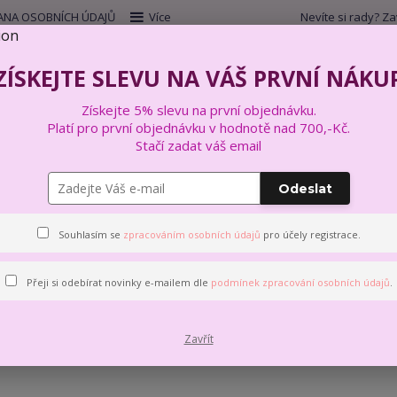
NA OSOBNÍCH ÚDAJŮ
Více
Nevíte si rady? Za
Hleda
ZÍSKEJTE SLEVU NA VÁŠ PRVNÍ NÁKU
Získejte 5% slevu na první objednávku.
VYŠÍVÁNÍ
VÝTVARNÉ A KREATIVNÍ SADY
Platí pro první objednávku v hodnotě nad 700,-Kč.
Stačí zadat váš email
Odeslat
LUCA-S
Souhlasím se
zpracováním osobních údajů
pro účely registrace.
 této kategorii nebylo nalezeno žádné zboží.
Přeji si odebírat novinky e-mailem dle
podmínek zpracování osobních údajů
.
Zavřít