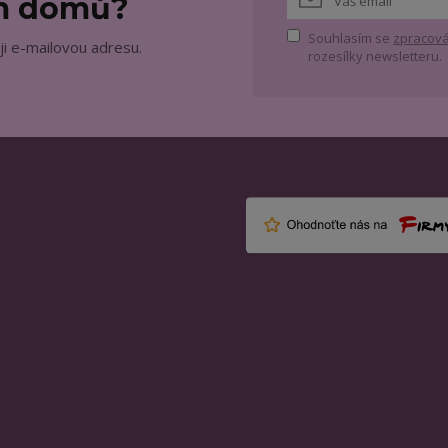
ám domů?
Souhlasím se
zpracová
ji e-mailovou adresu.
rozesílky newsletteru.