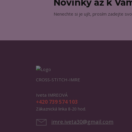
Novinky až k V
Nenechte si je ujít, prosím zadejte svo
CROSS-STITCH-IMRE
Iveta IMREOVÁ
+420 739 574 103
Zákaznická linka 8-20 hod.
imre.iveta30@gmail.com