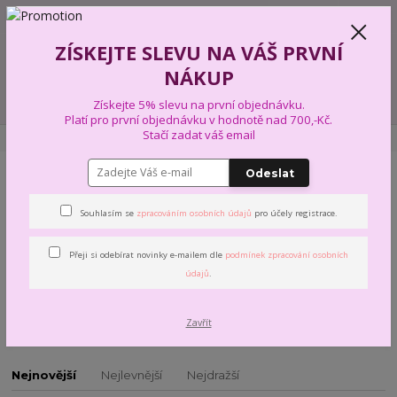
+420 739 574 103
CZK
0
ZÍSKEJTE SLEVU NA VÁŠ PRVNÍ
0,00 Kč
NÁKUP
Menu
Získejte 5% slevu na první objednávku.
Platí pro první objednávku v hodnotě nad 700,-Kč.
Stačí zadat váš email
Úvod
PŘÍZE A VLNY
SCHOELLER + STAHL
BABY HAPPY COLOR
Odeslat
BABY HAPPY COLOR
Souhlasím se
zpracováním osobních údajů
pro účely registrace.
Ručně pletací příze Baby Happy značky Schoeller+Stahl je určená
Přeji si odebírat novinky e-mailem dle
podmínek zpracování osobních
především pro dětskou ručně pletenou módu, ale nejen pro ni.
údajů
.
Baby Happy je oblíbená zimní příze z lehkých a na údržbu
nenáročných polyakrylových mikrovláken. Příze se vyznačuje
velice jemným omakem a vynikající otěruvzdorností.
Zavřít
Nejnovější
Nejlevnější
Nejdražší