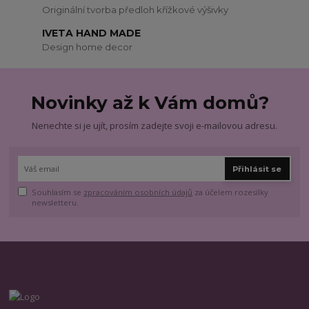
Originální tvorba předloh křížkové výšivky
IVETA HAND MADE
Design home decor
Novinky až k Vám domů?
Nenechte si je ujít, prosím zadejte svoji e-mailovou adresu.
Přihlásit se
Souhlasím se
zpracováním osobních údajů
za účelem rozesílky
newsletteru.