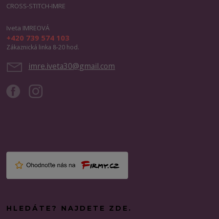
CROSS-STITCH-IMRE
Iveta IMREOVÁ
+420 739 574 103
Zákaznická linka 8-20 hod.
imre.iveta30@gmail.com
HLEDÁTE? NAJDETE ZDE.