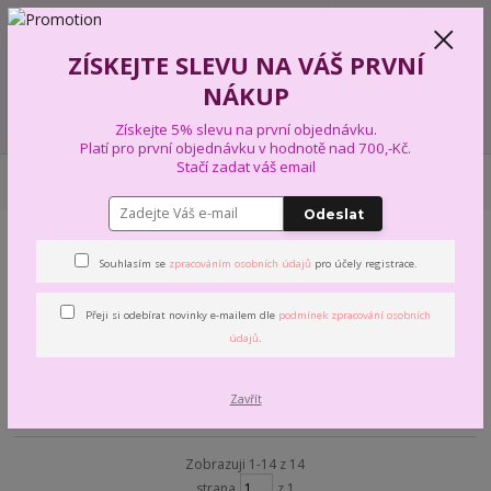
+420 739 574 103
CZK
0
ZÍSKEJTE SLEVU NA VÁŠ PRVNÍ
0,00 Kč
NÁKUP
Menu
Získejte 5% slevu na první objednávku.
Platí pro první objednávku v hodnotě nad 700,-Kč.
Stačí zadat váš email
Úvod
VÝTVARNÉ A KREATIVNÍ SADY
DIAMOND PAINTING
BrilliArt -
M.P.STUDIA
Odeslat
BrilliArt - M.P.STUDIA
Souhlasím se
zpracováním osobních údajů
pro účely registrace.
Přeji si odebírat novinky e-mailem dle
podmínek zpracování osobních
Krásné DIAMOND PAINTING - diamantové mozaiky od firmy
údajů
.
M.P.STUDIA
Zavřít
Nejnovější
Nejlevnější
Nejdražší
Zobrazuji 1-14 z 14
strana
z 1