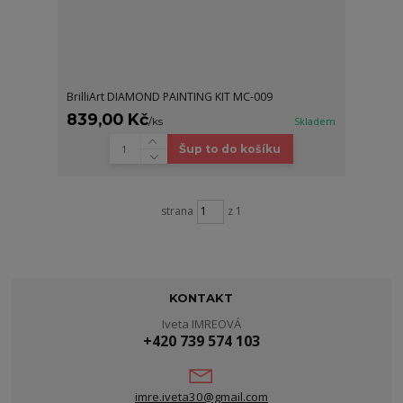
BrilliArt DIAMOND PAINTING KIT MC-009
839,00 Kč
/
ks
Skladem
Šup to do košíku
strana
z 1
KONTAKT
Iveta IMREOVÁ
+420 739 574 103
imre.iveta30@gmail.com