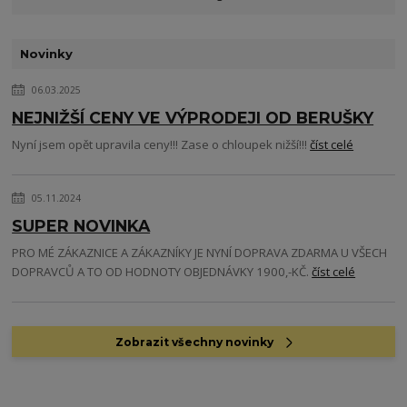
Novinky
06.03.2025
NEJNIŽŠÍ CENY VE VÝPRODEJI OD BERUŠKY
Nyní jsem opět upravila ceny!!! Zase o chloupek nižší!!!
číst celé
05.11.2024
SUPER NOVINKA
PRO MÉ ZÁKAZNICE A ZÁKAZNÍKY JE NYNÍ DOPRAVA ZDARMA U VŠECH
DOPRAVCŮ A TO OD HODNOTY OBJEDNÁVKY 1900,-KČ.
číst celé
Zobrazit všechny novinky