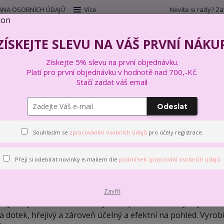
NA OSOBNÍCH ÚDAJŮ
Více
Nevíte si rady? Za
Hleda
ZÍSKEJTE SLEVU NA VÁŠ PRVNÍ NÁKU
Získejte 5% slevu na první objednávku.
VYŠÍVÁNÍ
VÝTVARNÉ A KREATIVNÍ SADY
Platí pro první objednávku v hodnotě nad 700,-Kč.
Stačí zadat váš email
Odeslat
BETYNKA
Souhlasím se
zpracováním osobních údajů
pro účely registrace.
irma BETYNKA vznikla v roce 1992. Vyrábí a dodává kvalitní
Přeji si odebírat novinky e-mailem dle
podmínek zpracování osobních údajů
.
řpytivá, Tweed, Big a Blanket.
blíbená žinylková příze příjemná na omak. Měkká a hebká př
Zavřít
etynka je krásně měkká žinylková příze, kterou využijete vš
a dotek, hřejivý a zároveň účelný a efektní na pohled. Vyrobit