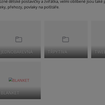
ůzné dětské postavičky a zvířátka, velmi oblíbené jsou také 
eky, přehozy, povlaky na polštáře.
JEDNOBAREVNÁ
TŘPYTIVÁ
TWE
BLANKET