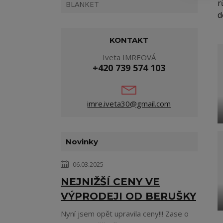
r
BLANKET
d
KONTAKT
Iveta IMREOVÁ
+420 739 574 103
imre.iveta30@gmail.com
Novinky
06.03.2025
NEJNIŽŠÍ CENY VE
VÝPRODEJI OD BERUŠKY
Nyní jsem opět upravila ceny!!! Zase o