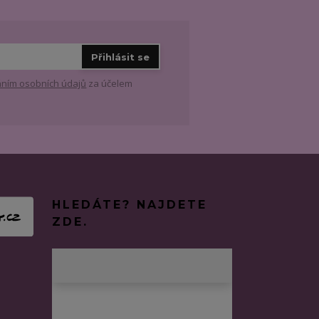
Přihlásit se
ním osobních údajů
za účelem
HLEDÁTE? NAJDETE
ZDE.