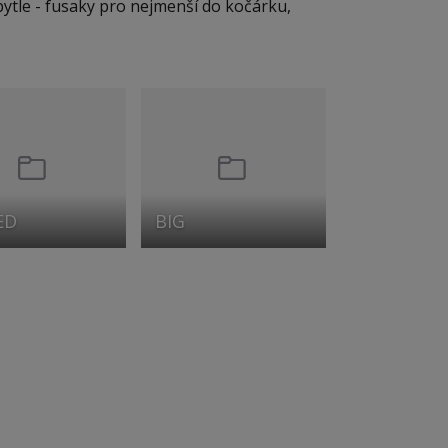
pytle - fusaky pro nejmenší do kočárku,
ED
BIG