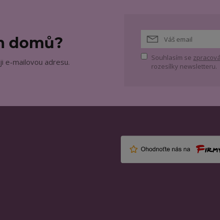
ám domů?
Souhlasím se
zpracová
ji e-mailovou adresu.
rozesílky newsletteru.