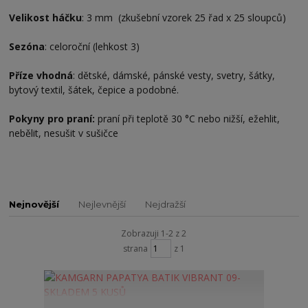
Velikost háčku
: 3 mm (zkušební vzorek 25 řad x 25 sloupců)
Sezóna
: celoroční (lehkost 3)
Příze vhodná
: dětské, dámské, pánské vesty, svetry, šátky,
bytový textil, šátek, čepice a podobné.
Pokyny pro praní:
p
raní při teplotě 30 °C nebo nižší, ežehlit,
nebělit, nesušit v sušičce
Nejnovější
Nejlevnější
Nejdražší
Zobrazuji 1-2 z 2
strana
z 1