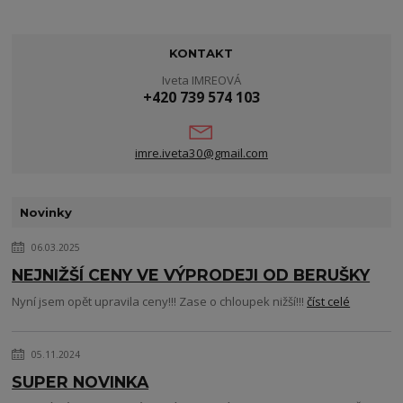
KONTAKT
Iveta IMREOVÁ
+420 739 574 103
imre.iveta30@gmail.com
Novinky
06.03.2025
NEJNIŽŠÍ CENY VE VÝPRODEJI OD BERUŠKY
Nyní jsem opět upravila ceny!!! Zase o chloupek nižší!!!
číst celé
05.11.2024
SUPER NOVINKA