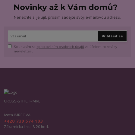
Novinky až k Vám domů?
Nenechte si je ujít, prosím zadejte svoji e-mailovou adresu.
Přihlásit se
Souhlasím se
zpracováním osobních údajů
za účelem rozesílky
newsletteru.
CROSS-STITCH-IMRE
Iveta IMREOVÁ
+420 739 574 103
Zákaznická linka 8-20 hod.