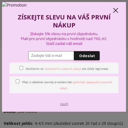
+420 739 574 103
CZK
0
ZÍSKEJTE SLEVU NA VÁŠ PRVNÍ
0,00 Kč
NÁKUP
Menu
Získejte 5% slevu na první objednávku.
Platí pro první objednávku v hodnotě nad 700,-Kč.
Stačí zadat váš email
Úvod
PŘÍZE A VLNY
KAMGARN
PAPATYA BATIK VIBRANT
Odeslat
PAPATYA BATIK VIBRANT
Souhlasím se
zpracováním osobních údajů
pro účely registrace.
Příze s barevnými přechody je příjemně jemná na omak.
Přeji si odebírat novinky e-mailem dle
podmínek zpracování osobních
Materiál
: 100% akryl
údajů
.
Hmotnost klubka
: 100g
Zavřít
Délka
: 360 metrů
Velikost jehlic
: 4-4.5 mm (zkušební vzorek 20 řad x 29 sloupců)