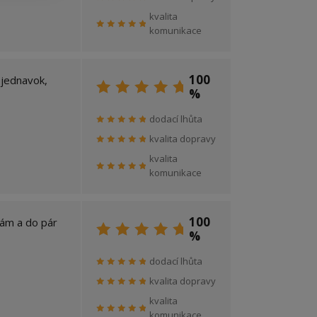
kvalita
komunikace
100
bjednavok,
%
dodací lhůta
kvalita dopravy
kvalita
komunikace
100
nám a do pár
%
dodací lhůta
kvalita dopravy
kvalita
komunikace