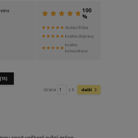
100
velmi
%
dodací lhůta
kvalita dopravy
kvalita
komunikace
(15)
strana
z 6
další
jsou snad veškeré ruční práce.