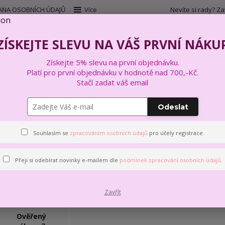
NA OSOBNÍCH ÚDAJŮ
Více
Nevíte si rady? Za
Hleda
ZÍSKEJTE SLEVU NA VÁŠ PRVNÍ NÁKU
Získejte 5% slevu na první objednávku.
VYŠÍVÁNÍ
VÝTVARNÉ A KREATIVNÍ SADY
Platí pro první objednávku v hodnotě nad 700,-Kč.
Stačí zadat váš email
Odeslat
Souhlasím se
zpracováním osobních údajů
pro účely registrace.
Přeji si odebírat novinky e-mailem dle
podmínek zpracování osobních údajů
.
Jsem velmi spokojena
Zavřít
Ověřený