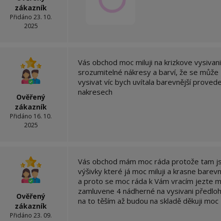
zákazník
Přidáno 23. 10.
2025
Vás obchod moc miluji na krizkove vysivani 
srozumitelné nákresy a barví, že se může 
vysivat víc bych uvítala barevnější provede
nakresech
Ověřený
zákazník
Přidáno 16. 10.
2025
Vás obchod mám moc ráda protože tam j
výšivky které já moc miluji a krasne bare
a proto se moc ráda k Vám vracím jezte 
zamluvene 4 nádherné na vysivani předlo
Ověřený
na to těším až budou na skladě děkuji moc
zákazník
Přidáno 23. 09.