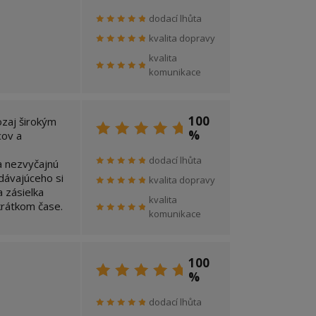
dodací lhůta
kvalita dopravy
kvalita
komunikace
100
ozaj širokým
%
cov a
dodací lhůta
a nezvyčajnú
dávajúceho si
kvalita dopravy
 zásielka
kvalita
krátkom čase.
komunikace
100
%
dodací lhůta