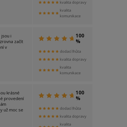
kvalita dopravy
kvalita
komunikace
100
jsou i
%
zrovna začít
ní v
dodací lhůta
kvalita dopravy
kvalita
komunikace
100
sou krásné
%
vné provedení
mám
dodací lhůta
hy už moc se
kvalita dopravy
kvalita