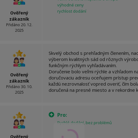
výhodné ceny
rychlost dodání
Ověřený
zákazník
Přidáno 20. 12.
2025
Skvelý obchod s prehľadným členením, na
výberom kvalitných sád od rôznych výrob
funkčným rýchlym vyhľadávaním.
Doručenie bolo veľmi rýchle a vzhľadom n
Ověřený
doručovaciu adresu oceňujem prístup pre
zákazník
každú nezrovnalosť vopred overiť, čím bola
Přidáno 30. 10.
doručená na presné miesto a v rekordne 
2025
Pro:
Rychlé dodání, bez problémů
Ověřený