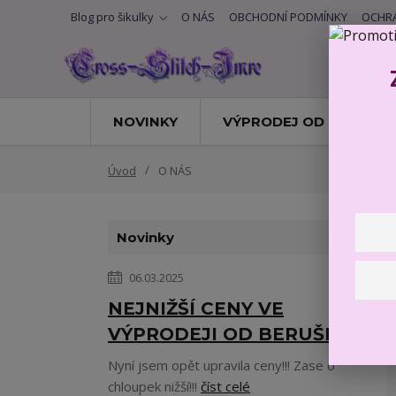
Blog pro šikulky
O NÁS
OBCHODNÍ PODMÍNKY
OCHRA
NOVINKY
VÝPRODEJ OD BERUŠKY
Úvod
O NÁS
Novinky
06.03.2025
NEJNIŽŠÍ CENY VE
VÝPRODEJI OD BERUŠKY
Nyní jsem opět upravila ceny!!! Zase o
chloupek nižší!!!
číst celé