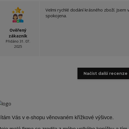
Velmi rychlé dodání krásného zboží. Jsem 
spokojena.
Ověřený
zákazník
Přidáno 31. 07.
2025
Načíst další recenze 
ítám Vás v e-shopu věnovaném křížkové výšivce.
oje malá firma se zrodila z mého velkého koníčku a tím 