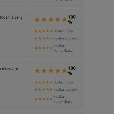
100
dodání a ceny
%
dodací lhůta
kvalita dopravy
kvalita
komunikace
100
re šikovné
%
dodací lhůta
kvalita dopravy
kvalita
komunikace