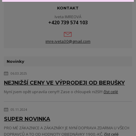
KONTAKT
Iveta IMREOVÁ
+420 739 574 103
imre.iveta30@gmail.com
Novinky
06.03.2025
NEJNIŽŠÍ CENY VE VÝPRODEJI OD BERUŠKY
Nyní jsem opět upravila ceny!!! Zase o chloupek nižší!!!
číst celé
05.11.2024
SUPER NOVINKA
PRO MÉ ZÁKAZNICE A ZÁKAZNÍKY JE NYNÍ DOPRAVA ZDARMA U VŠECH
DOPRAVCŮ A TO OD HODNOTY OBJEDNÁVKY 1900,-KČ.
číst celé