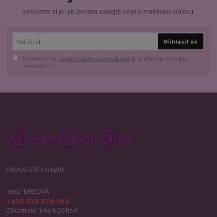
Nenechte si je ujít, prosím zadejte svoji e-mailovou adresu.
Přihlásit se
Souhlasím se
zpracováním osobních údajů
za účelem rozesílky
newsletteru.
CROSS-STITCH-IMRE
Iveta IMREOVÁ
+420 739 574 103
Zákaznická linka 8-20 hod.