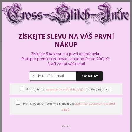
+420 739 574 103
CZK
0
0,00 Kč
Menu
ZÍSKEJTE SLEVU NA VÁŠ PRVNÍ
NÁKUP
Úvod
CROSS-STITCH-IMRE předlohy
Instrukce a rady
Získejte 5% slevu na první objednávku.
Platí pro první objednávku v hodnotě nad 700,-Kč.
Stačí zadat váš email
Instrukce a rady
Odeslat
Souhlasím se
zpracováním osobních údajů
pro účely registrace.
Přeji si odebírat novinky e-mailem dle
podmínek zpracování osobních
údajů
.
Zavřít