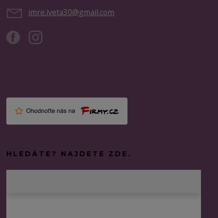
imre.iveta30@gmail.com
HLEDÁTE? NAJDETE ZDE.