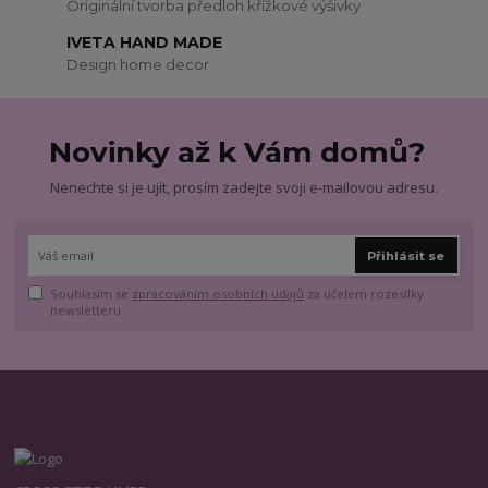
Originální tvorba předloh křížkové výšivky
IVETA HAND MADE
Design home decor
Novinky až k Vám domů?
Nenechte si je ujít, prosím zadejte svoji e-mailovou adresu.
Přihlásit se
Souhlasím se
zpracováním osobních údajů
za účelem rozesílky
newsletteru.