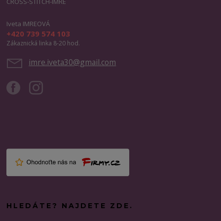
CROSS-STITCH-IMRE
Iveta IMREOVÁ
+420 739 574 103
Zákaznická linka 8-20 hod.
imre.iveta30@gmail.com
HLEDÁTE? NAJDETE ZDE.