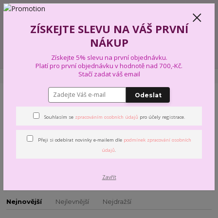
+420 739 574 103
CZK
0
ZÍSKEJTE SLEVU NA VÁŠ PRVNÍ
0,00 Kč
NÁKUP
Menu
Získejte 5% slevu na první objednávku.
Platí pro první objednávku v hodnotě nad 700,-Kč.
Stačí zadat váš email
Úvod
PŘÍZE A VLNY
SCHOELLER + STAHL
Odeslat
SCHOELLER + STAHL
Souhlasím se
zpracováním osobních údajů
pro účely registrace.
Přeji si odebírat novinky e-mailem dle
podmínek zpracování osobních
BABY HAPPY COLOR
údajů
.
Zavřít
Nejnovější
Nejlevnější
Nejdražší