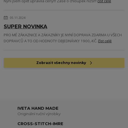
Nyní jsem opět upravila ceny!!! Zase o chloupek nižší!!!
číst celé
05.11.2024
SUPER NOVINKA
PRO MÉ ZÁKAZNICE A ZÁKAZNÍKY JE NYNÍ DOPRAVA ZDARMA U VŠECH
DOPRAVCŮ A TO OD HODNOTY OBJEDNÁVKY 1900,-KČ.
číst celé
Zobrazit všechny novinky
IVETA HAND MADE
Originální ruční výrobky
CROSS-STITCH-IMRE