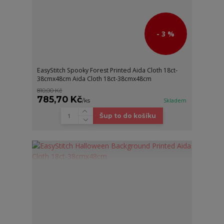
- 3 %
EasyStitch Spooky Forest Printed Aida Cloth 18ct-
38cmx48cm Aida Cloth 18ct-38cmx48cm
810,00 Kč
785,70 Kč
/
ks
Skladem
Šup to do košíku