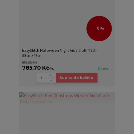
- 3 %
EasyStitch Halloween Night Aida Cloth 18ct-
38cmx48cm
810,00 Kč
785,70 Kč
/
ks
Skladem
Šup to do košíku