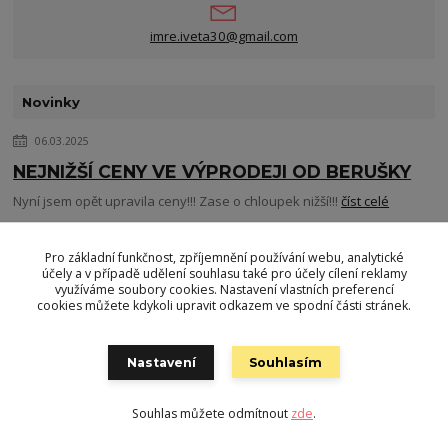
imre.iveta30@gmail.com
Novinky
06.03.2025
NEJNIŽŠÍ CENY VE VÝPRODEJI OD BERUŠKY
Nyní jsem opět upravila ceny!!! Zase o chloupek nižší!!!
číst celé
Pro základní funkčnost, zpříjemnění používání webu, analytické
05.11.2024
účely a v případě udělení souhlasu také pro účely cílení reklamy
SUPER NOVINKA
využíváme soubory cookies. Nastavení vlastních preferencí
cookies můžete kdykoli upravit odkazem ve spodní části stránek.
PRO MÉ ZÁKAZNICE A ZÁKAZNÍKY JE NYNÍ DOPRAVA ZDARMA U VŠECH
DOPRAVCŮ A TO OD HODNOTY OBJEDNÁVKY 1900,-KČ.
číst celé
Nastavení
Souhlasím
Souhlas můžete odmítnout
zde
.
Zobrazit všechny novinky