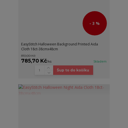
- 3 %
EasyStitch Halloween Background Printed Aida
Cloth 18ct-38cmx48cm
810,00 Kč
785,70 Kč
/
ks
Skladem
Šup to do košíku