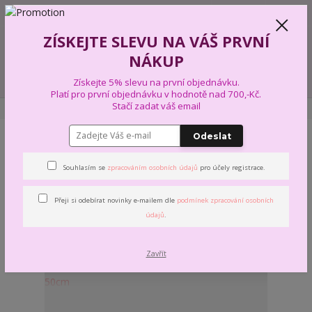
+420 739 574 103
CZK
0
ZÍSKEJTE SLEVU NA VÁŠ PRVNÍ
0,00 Kč
NÁKUP
Menu
Získejte 5% slevu na první objednávku.
Platí pro první objednávku v hodnotě nad 700,-Kč.
Stačí zadat váš email
Úvod
% VÝPRODEJ %
LÁTKY K VYŠÍVÁNÍ
Odeslat
LÁTKY K VYŠÍVÁNÍ
Souhlasím se
zpracováním osobních údajů
pro účely registrace.
Nejnovější
Nejlevnější
Nejdražší
Přeji si odebírat novinky e-mailem dle
podmínek zpracování osobních
údajů
.
Zobrazuji 1-30 z 30
strana
z 1
Zavřít