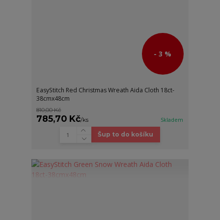
- 3 %
EasyStitch Red Christmas Wreath Aida Cloth 18ct-
38cmx48cm
810,00 Kč
785,70 Kč
/
ks
Skladem
Šup to do košíku