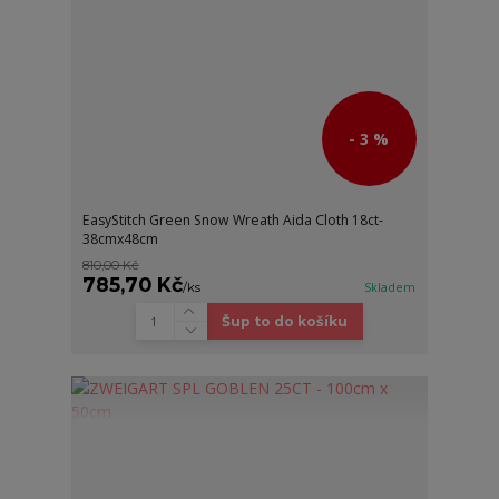
- 3 %
EasyStitch Green Snow Wreath Aida Cloth 18ct-
38cmx48cm
810,00 Kč
785,70 Kč
/
ks
Skladem
Šup to do košíku