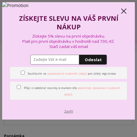
+420 739 574 103
CZK
0
ZÍSKEJTE SLEVU NA VÁŠ PRVNÍ
0,00 Kč
NÁKUP
Menu
Získejte 5% slevu na první objednávku.
Platí pro první objednávku v hodnotě nad 700,-Kč.
Stačí zadat váš email
Úvod
NEWSLLETER
Odeslat
PŘIHLÁŠENÍ K NEWSLLETERU
Souhlasím se
zpracováním osobních údajů
pro účely registrace.
Váš email
*
Přeji si odebírat novinky e-mailem dle
podmínek zpracování osobních
údajů
.
Vaše jméno
Zavřít
Poznámka