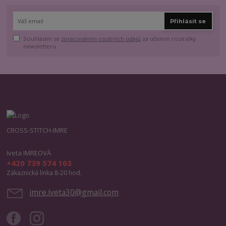
Přihlásit se
Souhlasím se
zpracováním osobních údajů
za účelem rozesílky
newsletteru.
CROSS-STITCH-IMRE
Iveta IMREOVÁ
+420 739 574 103
Zákaznická linka 8-20 hod.
imre.iveta30@gmail.com