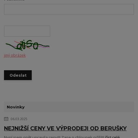
jiný obrázek
Novinky
06.03.2025
NEJNIŽŠÍ CENY VE VÝPRODEJI OD BERUŠKY
Nyní jsem opět upravila ceny!!! Zase o chloupek nižší!!!
číst celé