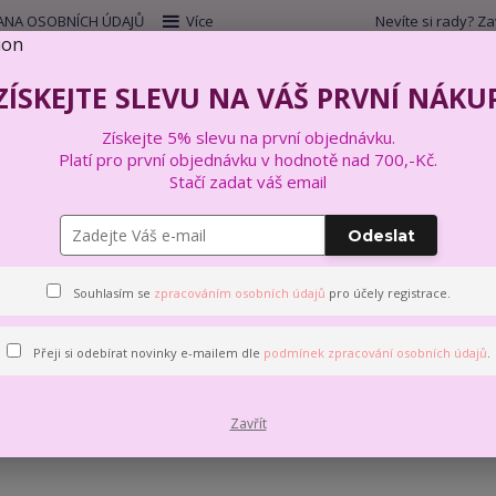
NA OSOBNÍCH ÚDAJŮ
Více
Nevíte si rady? Za
Hleda
ZÍSKEJTE SLEVU NA VÁŠ PRVNÍ NÁKU
Získejte 5% slevu na první objednávku.
VYŠÍVÁNÍ
VÝTVARNÉ A KREATIVNÍ SADY
Platí pro první objednávku v hodnotě nad 700,-Kč.
Stačí zadat váš email
Odeslat
Dárkové boxy
Souhlasím se
zpracováním osobních údajů
pro účely registrace.
 této kategorii nebylo nalezeno žádné zboží.
Přeji si odebírat novinky e-mailem dle
podmínek zpracování osobních údajů
.
Zavřít