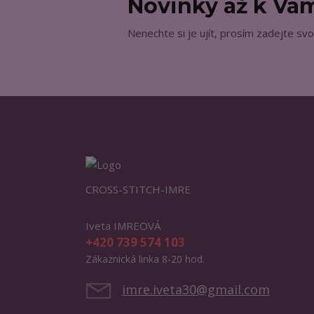
Novinky až k V
Nenechte si je ujít, prosím zadejte svo
CROSS-STITCH-IMRE
Iveta IMREOVÁ
+420 739 574 103
Zákaznická linka 8-20 hod.
imre.iveta30@gmail.com