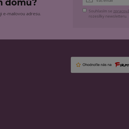
ám domů?
Souhlasím se
zpracová
ji e-mailovou adresu.
rozesílky newsletteru.