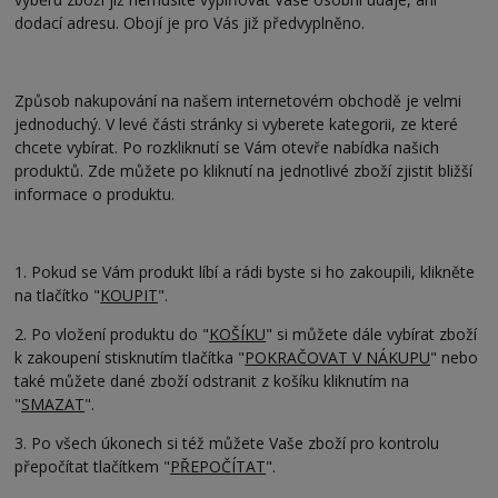
dodací adresu. Obojí je pro Vás již předvyplněno.
Způsob nakupování na našem internetovém obchodě je velmi
jednoduchý. V levé části stránky si vyberete kategorii, ze které
chcete vybírat. Po rozkliknutí se Vám otevře nabídka našich
produktů. Zde můžete po kliknutí na jednotlivé zboží zjistit bližší
informace o produktu.
1. Pokud se Vám produkt líbí a rádi byste si ho zakoupili, klikněte
na tlačítko "
KOUPIT
".
2. Po vložení produktu do "
KOŠÍKU
" si můžete dále vybírat zboží
k zakoupení stisknutím tlačítka "
POKRAČOVAT V NÁKUPU
" nebo
také můžete dané zboží odstranit z košíku kliknutím na
"
SMAZAT
".
3. Po všech úkonech si též můžete Vaše zboží pro kontrolu
přepočítat tlačítkem "
PŘEPOČÍTAT
".