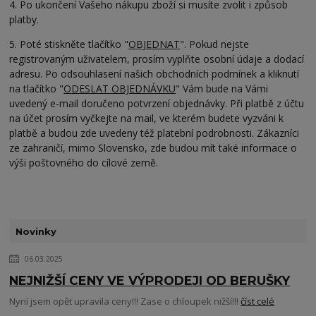
4. Po ukončení Vašeho nákupu zboží si musíte zvolit i způsob
platby.
5. Poté stiskněte tlačítko "
OBJEDNAT
". Pokud nejste
registrovaným uživatelem, prosím vyplňte osobní údaje a dodací
adresu. Po odsouhlasení našich obchodních podmínek a kliknutí
na tlačítko "
ODESLAT OBJEDNÁVKU
" Vám bude na Vámi
uvedený e-mail doručeno potvrzení objednávky. Při platbě z účtu
na účet prosím vyčkejte na mail, ve kterém budete vyzváni k
platbě a budou zde uvedeny též platební podrobnosti. Zákazníci
ze zahraničí, mimo Slovensko, zde budou mít také informace o
výši poštovného do cílové země.
Novinky
06.03.2025
NEJNIŽŠÍ CENY VE VÝPRODEJI OD BERUŠKY
Nyní jsem opět upravila ceny!!! Zase o chloupek nižší!!!
číst celé