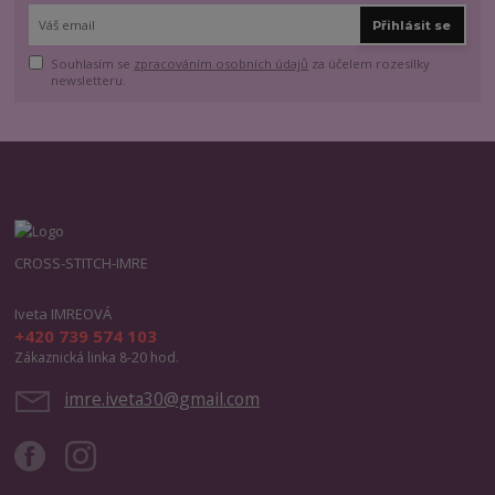
Přihlásit se
Souhlasím se
zpracováním osobních údajů
za účelem rozesílky
newsletteru.
CROSS-STITCH-IMRE
Iveta IMREOVÁ
+420 739 574 103
Zákaznická linka 8-20 hod.
imre.iveta30@gmail.com