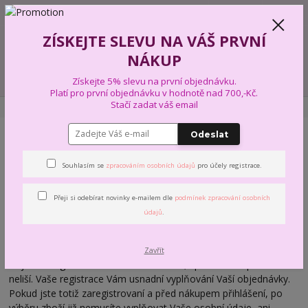
+420 739 574 103
CZK
0
ZÍSKEJTE SLEVU NA VÁŠ PRVNÍ
0,00 Kč
NÁKUP
Menu
Získejte 5% slevu na první objednávku.
Platí pro první objednávku v hodnotě nad 700,-Kč.
Stačí zadat váš email
Úvod
JAK NAKUPOVAT
Odeslat
Jak nakupovat
Souhlasím se
zpracováním osobních údajů
pro účely registrace.
Přeji si odebírat novinky e-mailem dle
podmínek zpracování osobních
údajů
.
Můj obchod je vytvořen tak, aby byla objednávka snadná
pro zákazníka.
Zavřít
Ať jste zaregistrovaní uživatelé nebo ne, způsob nakupování se
neliší. Vaše registrace Vám usnadní vyplňování Vaší objednávky.
Pokud jste totiž zaregistrovaní a před nákupem přihlášení, po
výběru zboží již nemusíte vyplňovat Vaše osobní údaje, ani