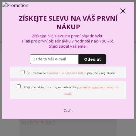
+420 739 574 103
CZK
0
ZÍSKEJTE SLEVU NA VÁŠ PRVNÍ
0,00 Kč
NÁKUP
Menu
Získejte 5% slevu na první objednávku.
Platí pro první objednávku v hodnotě nad 700,-Kč.
Stačí zadat váš email
Úvod
PŘEDOBJEDNÁVKA
PŘÍZE, VLNY, MACRAMÉ
Odeslat
PŘÍZE, VLNY, MACRAMÉ
Souhlasím se
zpracováním osobních údajů
pro účely registrace.
Nejnovější
Nejlevnější
Nejdražší
Přeji si odebírat novinky e-mailem dle
podmínek zpracování osobních
údajů
.
Zobrazuji 1-16 z 16
strana
z 1
Zavřít