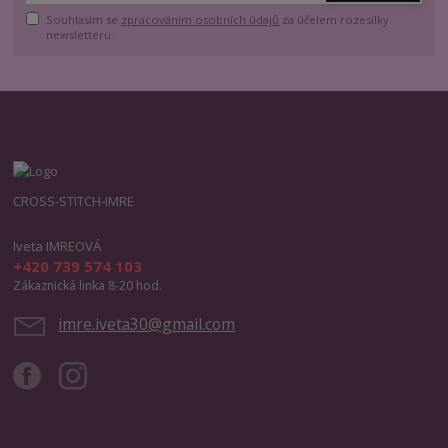
Souhlasím se
zpracováním osobních údajů
za účelem rozesílky
newsletteru.
CROSS-STITCH-IMRE
Iveta IMREOVÁ
+420 739 574 103
Zákaznická linka 8-20 hod.
imre.iveta30@gmail.com