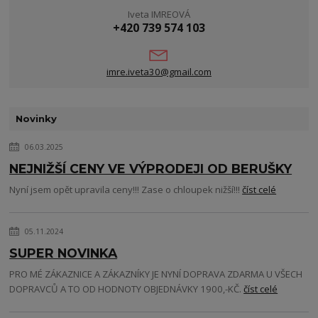
Iveta IMREOVÁ
+420 739 574 103
imre.iveta30@gmail.com
Novinky
06.03.2025
NEJNIŽŠÍ CENY VE VÝPRODEJI OD BERUŠKY
Nyní jsem opět upravila ceny!!! Zase o chloupek nižší!!!
číst celé
05.11.2024
SUPER NOVINKA
PRO MÉ ZÁKAZNICE A ZÁKAZNÍKY JE NYNÍ DOPRAVA ZDARMA U VŠECH
DOPRAVCŮ A TO OD HODNOTY OBJEDNÁVKY 1900,-KČ.
číst celé