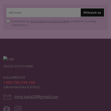
Přihlásit se
Souhlasím se
zpracováním osobních údajů
za účelem rozesílky
newsletteru.
CROSS-STITCH-IMRE
Iveta IMREOVÁ
+420 739 574 103
Zákaznická linka 8-20 hod.
imre.iveta30@gmail.com