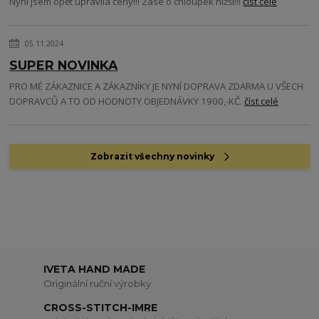
Nyní jsem opět upravila ceny!!! Zase o chloupek nižší!!!
číst celé
05.11.2024
SUPER NOVINKA
PRO MÉ ZÁKAZNICE A ZÁKAZNÍKY JE NYNÍ DOPRAVA ZDARMA U VŠECH
DOPRAVCŮ A TO OD HODNOTY OBJEDNÁVKY 1900,-KČ.
číst celé
Zobrazit všechny novinky
IVETA HAND MADE
Originální ruční výrobky
CROSS-STITCH-IMRE