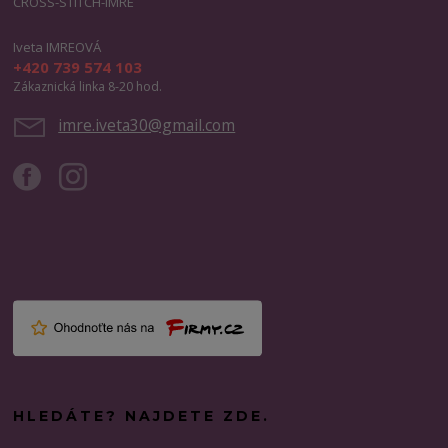
CROSS-STITCH-IMRE
Iveta IMREOVÁ
+420 739 574 103
Zákaznická linka 8-20 hod.
imre.iveta30@gmail.com
HLEDÁTE? NAJDETE ZDE.