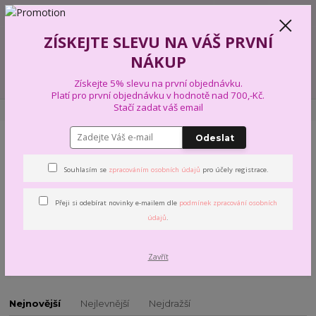
+420 739 574 103
CZK
0
ZÍSKEJTE SLEVU NA VÁŠ PRVNÍ
0,00 Kč
NÁKUP
Menu
Získejte 5% slevu na první objednávku.
Platí pro první objednávku v hodnotě nad 700,-Kč.
Stačí zadat váš email
Úvod
PŘÍZE A VLNY
HIMALAYA
DOLPHIN BIG
Odeslat
DOLPHIN BIG
Souhlasím se
zpracováním osobních údajů
pro účely registrace.
Silná sametová žinylková příze.
Přeji si odebírat novinky e-mailem dle
podmínek zpracování osobních
Příze vhodná pro pletení či háčkování: svetry, kardigany, deky,
údajů
.
polštáře, ponča, bytový textil, čepice, hračky a tak dále.
Zavřít
Nejnovější
Nejlevnější
Nejdražší