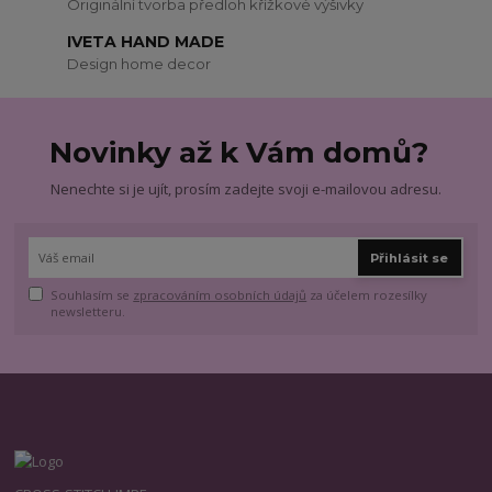
Originální tvorba předloh křížkové výšivky
IVETA HAND MADE
Design home decor
Novinky až k Vám domů?
Nenechte si je ujít, prosím zadejte svoji e-mailovou adresu.
Přihlásit se
Souhlasím se
zpracováním osobních údajů
za účelem rozesílky
newsletteru.