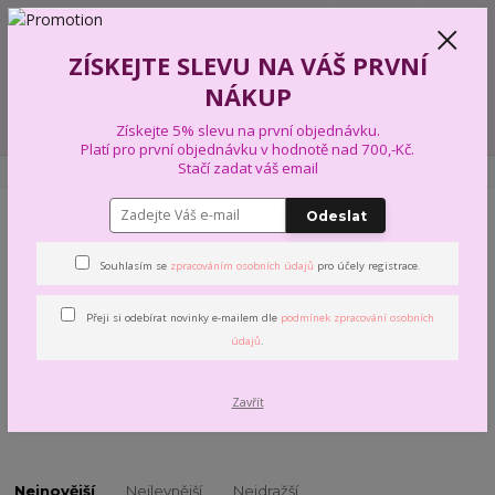
+420 739 574 103
CZK
0
ZÍSKEJTE SLEVU NA VÁŠ PRVNÍ
0,00 Kč
NÁKUP
Menu
Získejte 5% slevu na první objednávku.
Platí pro první objednávku v hodnotě nad 700,-Kč.
Stačí zadat váš email
Úvod
PŘÍZE A VLNY
VLNA-HEP
CORDY 5MM
Odeslat
CORDY 5MM
Souhlasím se
zpracováním osobních údajů
pro účely registrace.
Složení: 100% bavlna +
(polyesterová výplň)
Přeji si odebírat novinky e-mailem dle
podmínek zpracování osobních
Návin: 1 klubko - ca 100m
údajů
.
Jehlice: 8 - 10
Zavřít
Odstíny z různých dodávek se mohou mírně lišit.
Nejnovější
Nejlevnější
Nejdražší