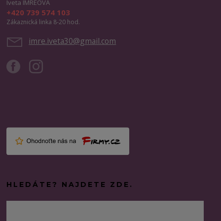
Iveta IMREOVÁ
+420 739 574 103
Zákaznická linka 8-20 hod.
imre.iveta30@gmail.com
HLEDÁTE? NAJDETE ZDE.