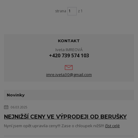
strana
z 1
KONTAKT
Iveta IMREOVÁ
+420 739 574 103
imre.iveta30@gmail.com
Novinky
06.03.2025
NEJNIŽŠÍ CENY VE VÝPRODEJI OD BERUŠKY
Nyní jsem opět upravila ceny!!! Zase o chloupek nižší!!!
číst celé