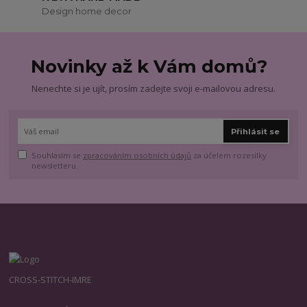
Design home decor
Novinky až k Vám domů?
Nenechte si je ujít, prosím zadejte svoji e-mailovou adresu.
Přihlásit se
Souhlasím se
zpracováním osobních údajů
za účelem rozesílky
newsletteru.
CROSS-STITCH-IMRE