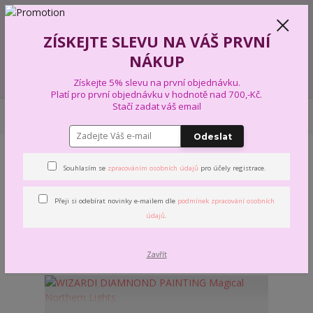
+420 739 574 103
CZK
0
ZÍSKEJTE SLEVU NA VÁŠ PRVNÍ
0,00 Kč
NÁKUP
Menu
Získejte 5% slevu na první objednávku.
Platí pro první objednávku v hodnotě nad 700,-Kč.
Stačí zadat váš email
Úvod
VÝTVARNÉ A KREATIVNÍ SADY
DIAMOND PAINTING
WIZARDI
DIAMOND PAINTING
Odeslat
WIZARDI DIAMOND PAINTING
Souhlasím se
zpracováním osobních údajů
pro účely registrace.
Přeji si odebírat novinky e-mailem dle
podmínek zpracování osobních
Nejnovější
Nejlevnější
Nejdražší
údajů
.
Zobrazuji 1-24 z 24
strana
z 1
Zavřít