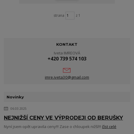
strana
z 1
KONTAKT
Iveta IMREOVÁ
+420 739 574 103
imre.iveta30@gmail.com
Novinky
06.03.2025
NEJNIŽŠÍ CENY VE VÝPRODEJI OD BERUŠKY
Nyní jsem opět upravila ceny!!! Zase o chloupek nižší!!!
číst celé