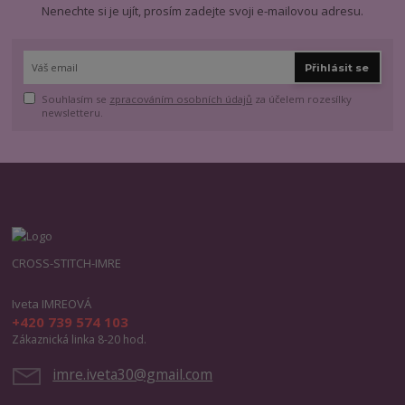
Nenechte si je ujít, prosím zadejte svoji e-mailovou adresu.
Přihlásit se
Souhlasím se
zpracováním osobních údajů
za účelem rozesílky
newsletteru.
CROSS-STITCH-IMRE
Iveta IMREOVÁ
+420 739 574 103
Zákaznická linka 8-20 hod.
imre.iveta30@gmail.com