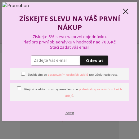
+420 739 574 103
CZK
0
ZÍSKEJTE SLEVU NA VÁŠ PRVNÍ
0,00 Kč
NÁKUP
Menu
Získejte 5% slevu na první objednávku.
Platí pro první objednávku v hodnotě nad 700,-Kč.
Stačí zadat váš email
Úvod
INSPIRACE
Odeslat
INSPIRACE
Souhlasím se
zpracováním osobních údajů
pro účely registrace.
Nejnovější
Nejlevnější
Nejdražší
Přeji si odebírat novinky e-mailem dle
podmínek zpracování osobních
údajů
.
Zobrazuji 1-1 z 1
strana
z 1
Zavřít