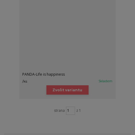
PANDA-Life is happiness
Skladem
/
ks
Zvolit variantu
strana
z 1