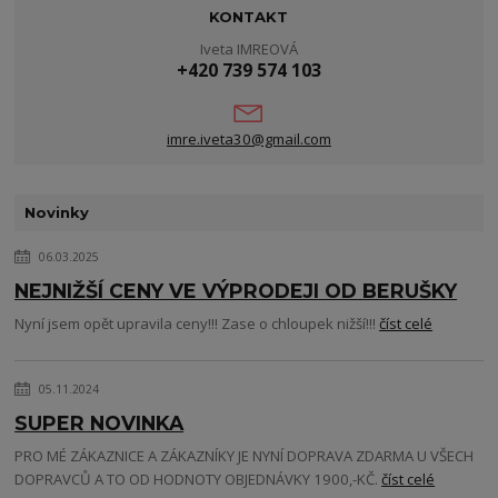
KONTAKT
Iveta IMREOVÁ
+420 739 574 103
imre.iveta30@gmail.com
Novinky
06.03.2025
NEJNIŽŠÍ CENY VE VÝPRODEJI OD BERUŠKY
Nyní jsem opět upravila ceny!!! Zase o chloupek nižší!!!
číst celé
05.11.2024
SUPER NOVINKA
PRO MÉ ZÁKAZNICE A ZÁKAZNÍKY JE NYNÍ DOPRAVA ZDARMA U VŠECH
DOPRAVCŮ A TO OD HODNOTY OBJEDNÁVKY 1900,-KČ.
číst celé