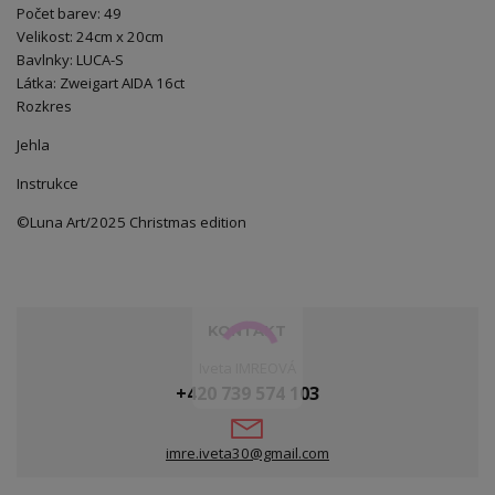
Počet barev: 49
Velikost: 24cm x 20cm
Bavlnky: LUCA-S
Látka: Zweigart AIDA 16ct
Rozkres
Jehla
Instrukce
©Luna Art/2025 Christmas edition
KONTAKT
Iveta IMREOVÁ
+420 739 574 103
imre.iveta30@gmail.com