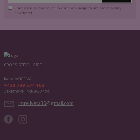
Souhlasím se
zpracováním osobních údajů
za účelem rozesílky
newsletteru.
CROSS-STITCH-IMRE
Iveta IMREOVÁ
+420 739 574 103
Zákaznická linka 8-20 hod.
imre.iveta30@gmail.com