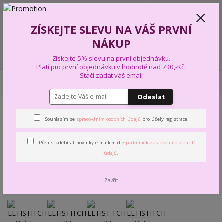
+420 739 574 103
CZK
0
ZÍSKEJTE SLEVU NA VÁŠ PRVNÍ
0,00 Kč
NÁKUP
Menu
Získejte 5% slevu na první objednávku.
Platí pro první objednávku v hodnotě nad 700,-Kč.
Stačí zadat váš email
Úvod
VYŠÍVÁNÍ
VYŠÍVACÍ SADY
LETISTITCH
LETISTITCH Holiday
Ducklings L9968
Odeslat
LETISTITCH Holiday
Souhlasím se
zpracováním osobních údajů
pro účely registrace.
Ducklings L9968
Přeji si odebírat novinky e-mailem dle
podmínek zpracování osobních
údajů
.
Zavřít