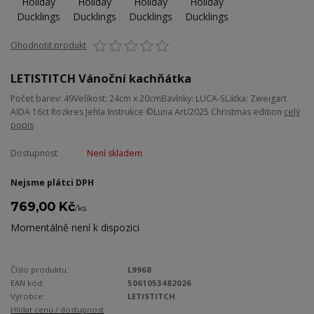
Ohodnotit produkt
LETISTITCH Vánoční kachňátka
Počet barev: 49Velikost: 24cm x 20cmBavlnky: LUCA-SLátka: Zweigart
AIDA 16ct Rozkres Jehla Instrukce ©Luna Art/2025 Christmas edition
celý
popis
Dostupnost
Není skladem
Nejsme plátci DPH
769,00 Kč
/
ks
Momentálně není k dispozici
Číslo produktu:
L9968
EAN kód:
5061053482026
Výrobce:
LETISTITCH
Hlídat cenu / dostupnost