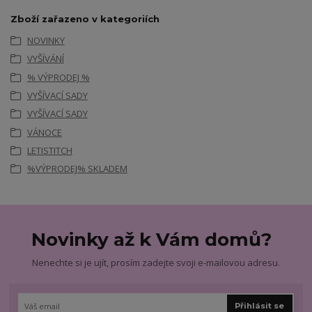
Zboží zařazeno v kategoriích
NOVINKY
VYŠÍVÁNÍ
% VÝPRODEJ %
VYŠÍVACÍ SADY
VYŠÍVACÍ SADY
VÁNOCE
LETISTITCH
%VÝPRODEJ% SKLADEM
Novinky až k Vám domů?
Nenechte si je ujít, prosím zadejte svoji e-mailovou adresu.
Přihlásit se