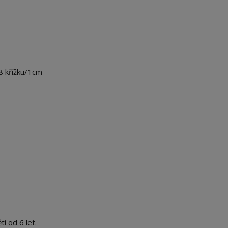
8 křížku/1cm
i od 6 let.