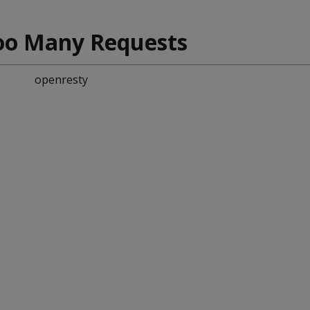
oo Many Requests
openresty