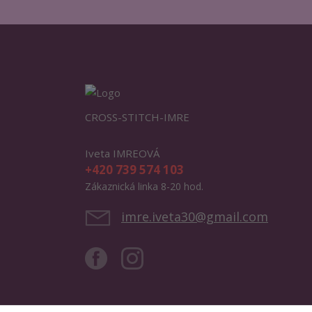
CROSS-STITCH-IMRE
Iveta IMREOVÁ
+420 739 574 103
Zákaznická linka 8-20 hod.
imre.iveta30@gmail.com