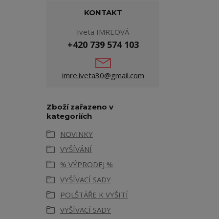
KONTAKT
Iveta IMREOVÁ
+420 739 574 103
imre.iveta30@gmail.com
Zboží zařazeno v
kategoriích
NOVINKY
VYŠÍVÁNÍ
% VÝPRODEJ %
VYŠÍVACÍ SADY
POLŠTÁŘE K VYŠITÍ
VYŠÍVACÍ SADY