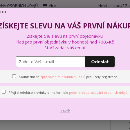
NA OSOBNÍCH ÚDAJŮ
Více
Nevíte si rady? Za
Hleda
ZÍSKEJTE SLEVU NA VÁŠ PRVNÍ NÁKU
Získejte 5% slevu na první objednávku.
VYŠÍVÁNÍ
VÝTVARNÉ A KREATIVNÍ SADY
Platí pro první objednávku v hodnotě nad 700,-Kč.
Stačí zadat váš email
oss stitch cushion kit Modern daisies PN-0021706
Odeslat
h cushion kit Modern daisie
Souhlasím se
zpracováním osobních údajů
pro účely registrace.
Přeji si odebírat novinky e-mailem dle
podmínek zpracování osobních údajů
.
Zavřít