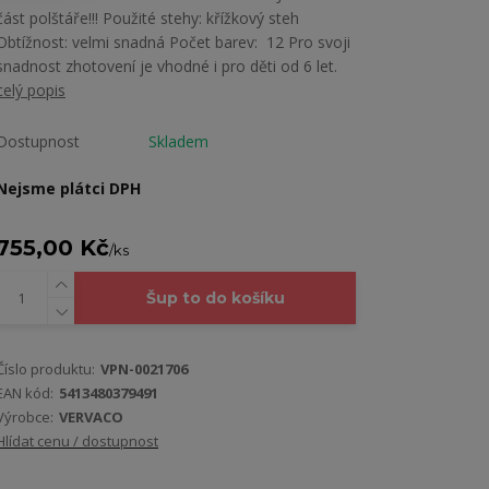
část polštáře!!! Použité stehy: křížkový steh
Obtížnost: velmi snadná Počet barev: 12 Pro svoji
snadnost zhotovení je vhodné i pro děti od 6 let.
celý popis
Dostupnost
Skladem
Nejsme plátci DPH
755,00 Kč
/
ks
Šup to do košíku
Číslo produktu:
VPN-0021706
EAN kód:
5413480379491
Výrobce:
VERVACO
Hlídat cenu / dostupnost