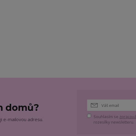
ám domů?
Souhlasím se
zpracová
ji e-mailovou adresu.
rozesílky newsletteru.